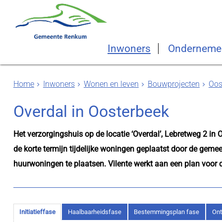
Inwoners
Onderneme
Home
Inwoners
Wonen en leven
Bouwprojecten
Oos
Overdal in Oosterbeek
Het verzorgingshuis op de locatie ‘Overdal’, Lebretweg 2 in O
de korte termijn tijdelijke woningen geplaatst door de geme
huurwoningen te plaatsen. Vilente werkt aan een plan voor de
Initiatieffase
Haalbaarheidsfase
Bestemmingsplan fase
Ont