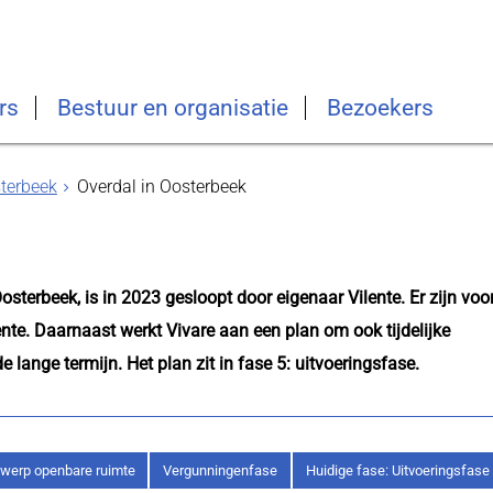
rs
Bestuur en organisatie
Bezoekers
terbeek
Overdal in Oosterbeek
osterbeek, is in 2023 gesloopt door eigenaar Vilente. Er zijn voo
ente. Daarnaast werkt Vivare aan een plan om ook tijdelijke
 lange termijn. Het plan zit in fase 5: uitvoeringsfase.
werp openbare ruimte
Vergunningenfase
Huidige fase: Uitvoeringsfase