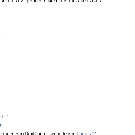
n snel als uw gemeentelijke belastingzaken zoals:
n
igiD
.
g
.
storingen van DigiD op de website van
Logius
.