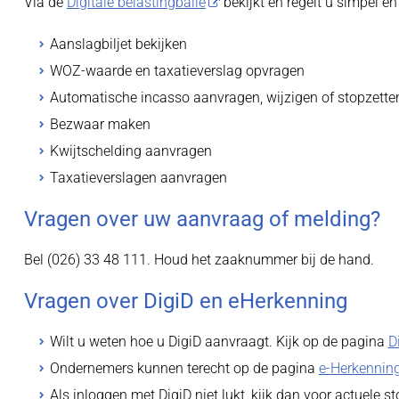
Via de
Digitale belastingbalie
bekijkt en regelt u simpel e
Aanslagbiljet bekijken
WOZ-waarde en taxatieverslag opvragen
Automatische incasso aanvragen, wijzigen of stopzette
Bezwaar maken
Kwijtschelding aanvragen
Taxatieverslagen aanvragen
Vragen over uw aanvraag of melding?
Bel (026) 33 48 111. Houd het zaaknummer bij de hand.
Vragen over DigiD en eHerkenning
Wilt u weten hoe u DigiD aanvraagt. Kijk op de pagina
D
Ondernemers kunnen terecht op de pagina
e-Herkennin
Als inloggen met DigiD niet lukt, kijk dan voor actuele 