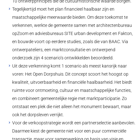
10 ontwerpprincipes die de cultuurhistorische waarde borgen.
Tegelijkertijd moet het plan financieel haalbaar zijn en
maatschappelijke meerwaarde bieden. Om deze toekomst te
verkennen, werkte de gemeente samen met architectenbureau
opZoom en adviesbureaus SITE urban development en Fakton,
en bouwde voort op eerdere studies, zoals die van BAAC. Via
ontwerpateliers, een marktconsultatie en ontwerpend
onderzoek zijn 4 scenario’s ontwikkelden beoordeeld.
Uit deze verkenning komt 1 scenario als meest kansrijk naar
voren: Het Open Dorpshuis. Dit concept scoort het hoogst op
kwaliteit, uitvoerbaarheid en financiële haalbaarheid. Het biedt
ruimte voor ontmoeting, cultuur en maatschappelijke functies,
en combineert gemeentelijke regie met marktparticipatie. Zo
ontstaat een plek die niet alleen het monument bewaart, maar
ook het dorpsleven verrijkt.
Voor de verkoopstrategie wordt een partnerselectie aanbevolen.
Daarmee kiest de gemeente niet voor een puur commerciële
transactie, maar voor samenwerking op basis van visie en