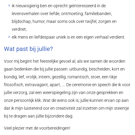
ik nieuwsgierig ben en oprecht geïnteresseerd in de
levensverhalen over liefde, ontmoeting, familiebanden,
blijdschap, humor, maar soms ook over twijfel, zorgen en
verdriet;
elk mens en liefdespaar uniek is en een eigen verhaal verdient.
Wat past bij jullie?
Voor mij begint het feestelijke gevoel al, als we samen de woorden
gaan bedenken die bij jullie passen: uitbundig, bescheiden, kort en
bondig, lief, vrolijk, intiem, gezellig, romantisch, stoer, een tikje
filosofisch, extravagant, apart, …. De ceremonie en speech die ik voor
jullie verzorg, zal een weerspiegeling zijn van onze gesprekken en
onze persoonlijk klik. Wat de wens ook is, jullie kunnen ervan op aan
dat ik mijn luisterend oor en creativiteit zal inzetten om mijn steentje
bij te dragen aan júllie bijzondere dag.
Veel plezier met de voorbereidingen!