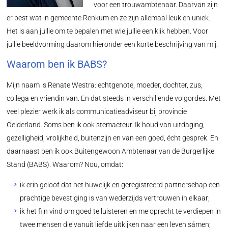
voor een trouwambtenaar. Daarvan zijn
er best wat in gemeente Renkum en ze zijn allemaal leuk en uniek.
Het is aan jullie om te bepalen met wie jullie een klik hebben. Voor
jullie beeldvorming daarom hieronder een korte beschrijving van mij.
Waarom ben ik BABS?
Mijn naam is Renate Westra: echtgenote, moeder, dochter, zus,
collega en vriendin van. En dat steeds in verschillende volgordes. Met
veel plezier werk ik als communicatieadviseur bij provincie
Gelderland. Soms ben ik ook stemacteur. Ik houd van uitdaging,
gezelligheid, vrolijkheid, buitenzijn en van een goed, écht gesprek. En
daarnaast ben ik ook Buitengewoon Ambtenaar van de Burgerlijke
Stand (BABS). Waarom? Nou, omdat:
ik erin geloof dat het huwelijk en geregistreerd partnerschap een
prachtige bevestiging is van wederzijds vertrouwen in elkaar;
ik het fijn vind om goed te luisteren en me oprecht te verdiepen in
twee mensen die vanuit liefde uitkijken naar een leven sámen;