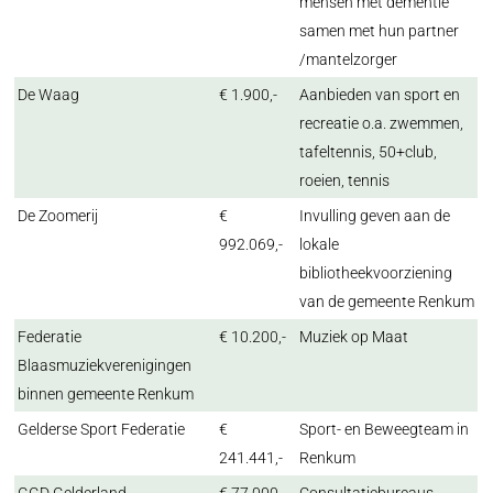
mensen met dementie
samen met hun partner
/mantelzorger
De Waag
€ 1.900,-
Aanbieden van sport en
recreatie o.a. zwemmen,
tafeltennis, 50+club,
roeien, tennis
De Zoomerij
€
Invulling geven aan de
992.069,-
lokale
bibliotheekvoorziening
van de gemeente Renkum
Federatie
€ 10.200,-
Muziek op Maat
Blaasmuziekverenigingen
binnen gemeente Renkum
Gelderse Sport Federatie
€
Sport- en Beweegteam in
241.441,-
Renkum