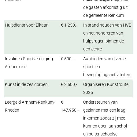
de gasten afkomstig uit
de gemeente Renkum
Hulpdienst voor Elkaar
€ 1.250,-
In stand houden van HVE
en het honoreren van
hulpvragen binnen de
gemeente
Invaliden Sportvereniging
€ 500,-
Aanbieden van diverse
Arnhem e.o.
sport- en
bewegingingsactiviteiten
Kunst in de zes dorpen
€ 2.500,-
Organiseren Kunstroute
2025
Leergeld Arnhem-Renkum-
€
Ondersteunen van
Rheden
147.950,-
gezinnen met een laag
inkomen zodat zij mee
kunnen doen aan schol-
en buitenschoolse