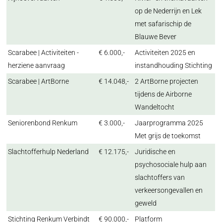
op de Nederrijn en Lek
met safarischip de
Blauwe Bever
Scarabee | Activiteiten -
€ 6.000,-
Activiteiten 2025 en
herziene aanvraag
instandhouding Stichting
Scarabee | ArtBorne
€ 14.048,-
2 ArtBorne projecten
tijdens de Airborne
Wandeltocht
Seniorenbond Renkum
€ 3.000,-
Jaarprogramma 2025
Met grijs de toekomst
Slachtofferhulp Nederland
€ 12.175,-
Juridische en
psychosociale hulp aan
slachtoffers van
verkeersongevallen en
geweld
Stichting Renkum Verbindt
€ 90.000,-
Platform