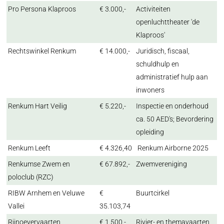
Pro Persona Klaproos
€ 3.000,-
Activiteiten
openluchttheater 'de
Klaproos'
Rechtswinkel Renkum
€ 14.000,-
Juridisch, fiscaal,
schuldhulp en
administratief hulp aan
inwoners
Renkum Hart Veilig
€ 5.220,-
Inspectie en onderhoud
ca. 50 AED's; Bevordering
opleiding
Renkum Leeft
€ 4.326,40
Renkum Airborne 2025
Renkumse Zwem en
€ 67.892,-
Zwemvereniging
poloclub (RZC)
RIBW Arnhem en Veluwe
€
Buurtcirkel
Vallei
35.103,74
Rijnoevervaarten
€ 1.500,-
Rivier- en themavaarten