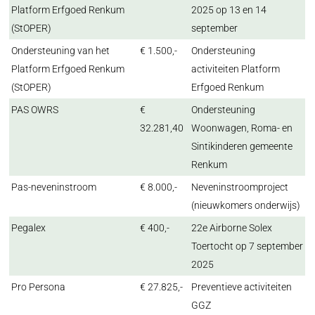
Platform Erfgoed Renkum
2025 op 13 en 14
(StOPER)
september
Ondersteuning van het
€ 1.500,-
Ondersteuning
Platform Erfgoed Renkum
activiteiten Platform
(StOPER)
Erfgoed Renkum
PAS OWRS
€
Ondersteuning
32.281,40
Woonwagen, Roma- en
Sintikinderen gemeente
Renkum
Pas-neveninstroom
€ 8.000,-
Neveninstroomproject
(nieuwkomers onderwijs)
Pegalex
€ 400,-
22e Airborne Solex
Toertocht op 7 september
2025
Pro Persona
€ 27.825,-
Preventieve activiteiten
GGZ