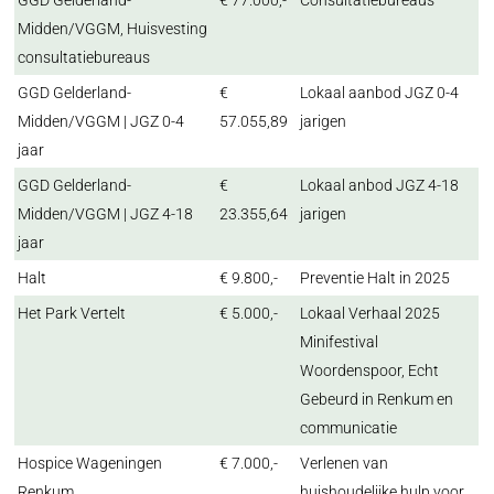
GGD Gelderland-
€ 77.000,-
Consultatiebureaus
Midden/VGGM, Huisvesting
consultatiebureaus
GGD Gelderland-
€
Lokaal aanbod JGZ 0-4
Midden/VGGM | JGZ 0-4
57.055,89
jarigen
jaar
GGD Gelderland-
€
Lokaal anbod JGZ 4-18
Midden/VGGM | JGZ 4-18
23.355,64
jarigen
jaar
Halt
€ 9.800,-
Preventie Halt in 2025
Het Park Vertelt
€ 5.000,-
Lokaal Verhaal 2025
Minifestival
Woordenspoor, Echt
Gebeurd in Renkum en
communicatie
Hospice Wageningen
€ 7.000,-
Verlenen van
Renkum
huishoudelijke hulp voor