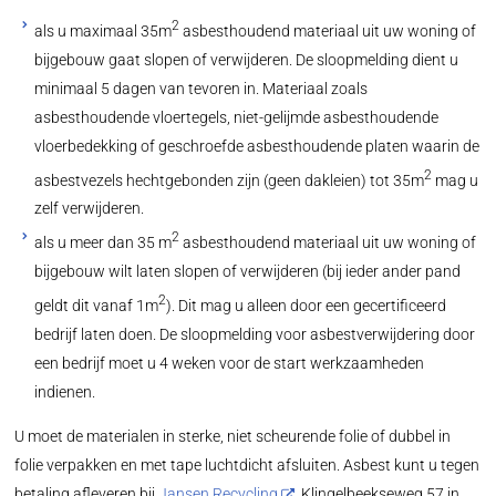
2
als u maximaal 35m
asbesthoudend materiaal uit uw woning of
bijgebouw gaat slopen of verwijderen. De sloopmelding dient u
minimaal 5 dagen van tevoren in. Materiaal zoals
asbesthoudende vloertegels, niet-gelijmde asbesthoudende
vloerbedekking of geschroefde asbesthoudende platen waarin de
2
asbestvezels hechtgebonden zijn (geen dakleien) tot 35m
mag u
zelf verwijderen.
2
als u meer dan 35 m
asbesthoudend materiaal uit uw woning of
bijgebouw wilt laten slopen of verwijderen (bij ieder ander pand
2
geldt dit vanaf 1m
). Dit mag u alleen door een gecertificeerd
bedrijf laten doen. De sloopmelding voor asbestverwijdering door
een bedrijf moet u 4 weken voor de start werkzaamheden
indienen.
U moet de materialen in sterke, niet scheurende folie of dubbel in
folie verpakken en met tape luchtdicht afsluiten. Asbest kunt u tegen
betaling afleveren bij
Jansen Recycling
, Klingelbeekseweg 57 in