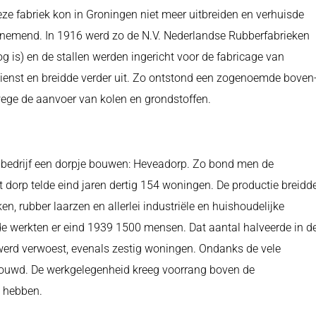
eze fabriek kon in Groningen niet meer uitbreiden en verhuisde
nemend. In 1916 werd zo de N.V. Nederlandse Rubberfabrieken
g is) en de stallen werden ingericht voor de fabricage van
 dienst en breidde verder uit. Zo ontstond een zogenoemde boven
wege de aanvoer van kolen en grondstoffen.
t bedrijf een dorpje bouwen: Heveadorp. Zo bond men de
t dorp telde eind jaren dertig 154 woningen. De productie breidd
en, rubber laarzen en allerlei industriële en huishoudelijke
ode werkten er eind 1939 1500 mensen. Dat aantal halveerde in d
 werd verwoest, evenals zestig woningen. Ondanks de vele
ouwd. De werkgelegenheid kreeg voorrang boven de
t hebben.