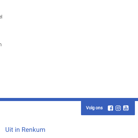
el
m
Volg ons
Uit in Renkum