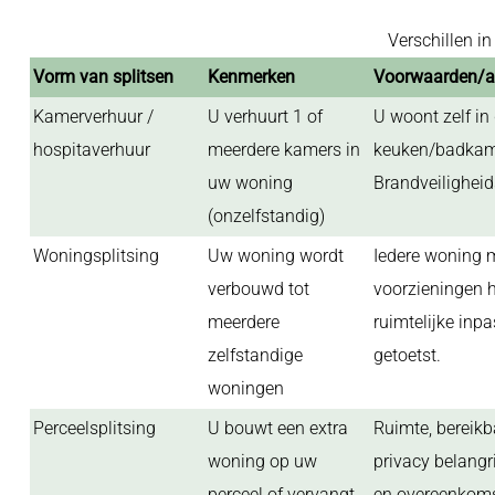
Verschillen i
Vorm van splitsen
Kenmerken
Voorwaarden/a
Kamerverhuur /
U verhuurt 1 of
U woont zelf in
hospitaverhuur
meerdere kamers in
keuken/badkam
uw woning
Brandveiligheid
(onzelfstandig)
Woningsplitsing
Uw woning wordt
Iedere woning 
verbouwd tot
voorzieningen 
meerdere
ruimtelijke inp
zelfstandige
getoetst.
woningen
Perceelsplitsing
U bouwt een extra
Ruimte, bereikb
woning op uw
privacy belangr
perceel of vervangt
en overeenkoms