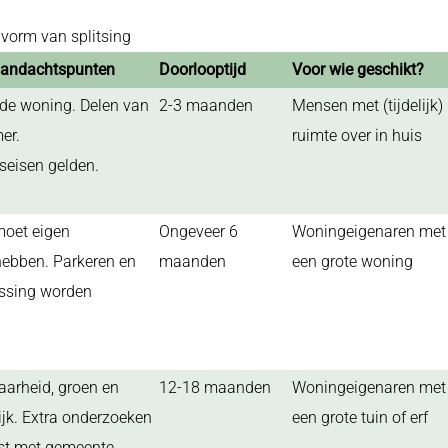
n vorm van splitsing
andachtspunten
Doorlooptijd
Voor wie geschikt?
 de woning. Delen van
2-3 maanden
Mensen met (tijdelijk)
er.
ruimte over in huis
seisen gelden.
moet eigen
Ongeveer 6
Woningeigenaren met
hebben. Parkeren en
maanden
een grote woning
assing worden
aarheid, groen en
12-18 maanden
Woningeigenaren met
ijk. Extra onderzoeken
een grote tuin of erf
t met gemeente.