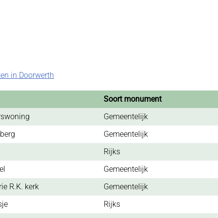
n in Doorwerth
Soort monument
erswoning
Gemeentelijk
sberg
Gemeentelijk
h
Rijks
el
Gemeentelijk
ie R.K. kerk
Gemeentelijk
sje
Rijks