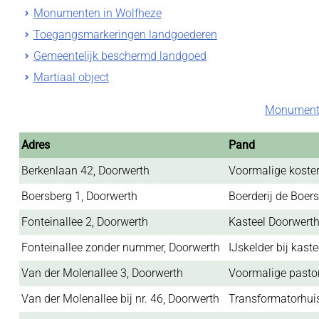
Monumenten in Wolfheze
Toegangsmarkeringen landgoederen
Gemeentelijk beschermd landgoed
Martiaal object
Monumente
Adres
Pand
Berkenlaan 42, Doorwerth
Voormalige kost
Boersberg 1, Doorwerth
Boerderij de Boer
Fonteinallee 2, Doorwerth
Kasteel Doorwert
Fonteinallee zonder nummer, Doorwerth
IJskelder bij kaste
Van der Molenallee 3, Doorwerth
Voormalige pastor
Van der Molenallee bij nr. 46, Doorwerth
Transformatorhui