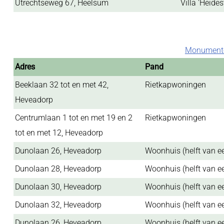
Utrechtseweg 67, Heelsum
Villa 'Heides
Monumente
Adres
Pand
Beeklaan 32 tot en met 42,
Rietkapwoningen
Heveadorp
Centrumlaan 1 tot en met 19 en 2
Rietkapwoningen
tot en met 12, Heveadorp
Dunolaan 26, Heveadorp
Woonhuis (helft van e
Dunolaan 28, Heveadorp
Woonhuis (helft van e
Dunolaan 30, Heveadorp
Woonhuis (helft van e
Dunolaan 32, Heveadorp
Woonhuis (helft van e
Dunolaan 26, Heveadorp
Woonhuis (helft van e