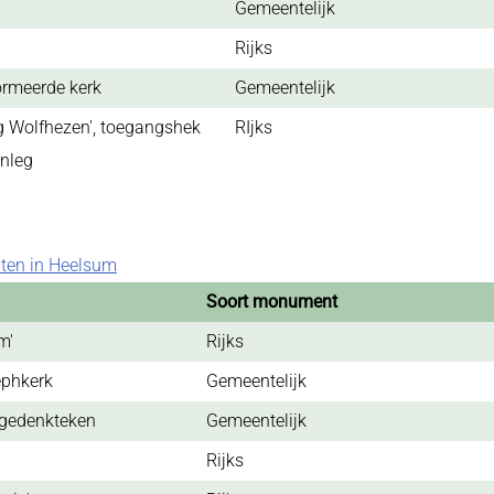
Gemeentelijk
Rijks
ormeerde kerk
Gemeentelijk
g Wolfhezen', toegangshek
RIjks
anleg
en in Heelsum
Soort monument
m'
Rijks
ephkerk
Gemeentelijk
-gedenkteken
Gemeentelijk
Rijks