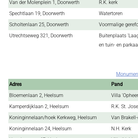
Van der Molenplein 1, Doorwerth
R.K. kerk
Spechtlaan 19, Doorwerth
Watertoren
Scholtenlaan 25, Doorwerth
Voormalige geref
Utrechtseweg 321, Doorwerth
Buitenplaats 'Laa
en tuin- en parka
Monument
Adres
Pand
Bloemenlaan 2, Heelsum
Villa 'Ophee
Kamperdijklaan 2, Heelsum
R.K. St. Jos
Koninginnelaan/hoek Kerkweg, Heelsum
Van Brakell
Koninginnelaan 24, Heelsum
N.H. Kerk