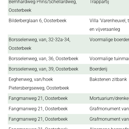
Bernhardweg Prins/Schellardweg,
Trappartij
Oosterbeek
Bilderberglaan 6, Oosterbeek
Villa 'Varenheuvel
en vijveraanleg
Borsselenweg, van, 32-32a-34,
Voormalige boerd
Oosterbeek
Borsselenweg, van, 36, Oosterbeek
Voormalige tuinm
Borsselenweg, van, 39, Oosterbeek
Boerderij
Eeghenweg, van/hoek
Bakstenen zitbank
Pietersbergseweg, Oosterbeek
Fangmanweg 21, Oosterbeek
Mortuarium/drenk
Fangmanweg 21, Oosterbeek
Grafmonument van
Fangmanweg 21, Oosterbeek
Grafmonument van 