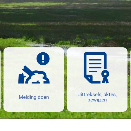
Uittreksels, aktes,
Melding doen
bewijzen