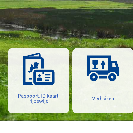
Paspoort, ID kaart,
Verhuizen
rijbewijs