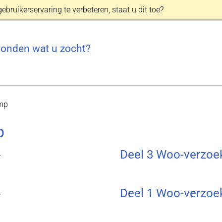
bruikerservaring te verbeteren, staat u dit toe?
vonden wat u zocht?
mp
p
Deel 3 Woo-verzoe
Deel 1 Woo-verzoe